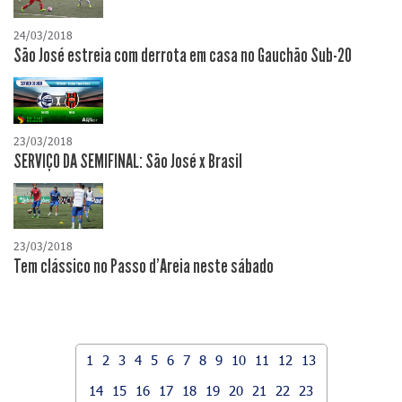
24/03/2018
São José estreia com derrota em casa no Gauchão Sub-20
23/03/2018
SERVIÇO DA SEMIFINAL: São José x Brasil
23/03/2018
Tem clássico no Passo d'Areia neste sábado
1
2
3
4
5
6
7
8
9
10
11
12
13
14
15
16
17
18
19
20
21
22
23