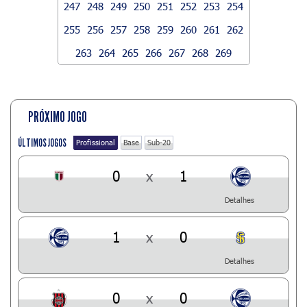
247
248
249
250
251
252
253
254
255
256
257
258
259
260
261
262
263
264
265
266
267
268
269
PRÓXIMO JOGO
ÚLTIMOS JOGOS
Profissional
Base
Sub-20
0
x
1
Detalhes
1
x
0
Detalhes
0
x
0