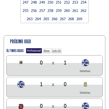
247
248
249
250
251
252
253
254
255
256
257
258
259
260
261
262
263
264
265
266
267
268
269
PRÓXIMO JOGO
ÚLTIMOS JOGOS
Profissional
Base
Sub-20
0
x
1
Detalhes
1
x
0
Detalhes
0
x
0