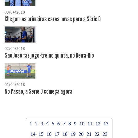
03/04/2018
Chegam as primeiras caras novas para a Série D
02/04/2018
São José faz jogo-treino quinta, no Beira-Rio
01/04/2018
No Passo, a Série D começa agora
1
2
3
4
5
6
7
8
9
10
11
12
13
14
15
16
17
18
19
20
21
22
23