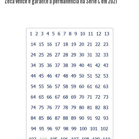
Zeca vence e garante a permanência na Série C em 2021
1
2
3
4
5
6
7
8
9
10
11
12
13
14
15
16
17
18
19
20
21
22
23
24
25
26
27
28
29
30
31
32
33
34
35
36
37
38
39
40
41
42
43
44
45
46
47
48
49
50
51
52
53
54
55
56
57
58
59
60
61
62
63
64
65
66
67
68
69
70
71
72
73
74
75
76
77
78
79
80
81
82
83
84
85
86
87
88
89
90
91
92
93
94
95
96
97
98
99
100
101
102
103
104
105
106
107
108
109
110