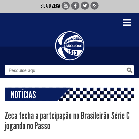
SIGA O ZECA
Toggle
navigati
NOTÍCIAS
Zeca fecha a partcipação no Brasileirão Série C
jogando no Passo