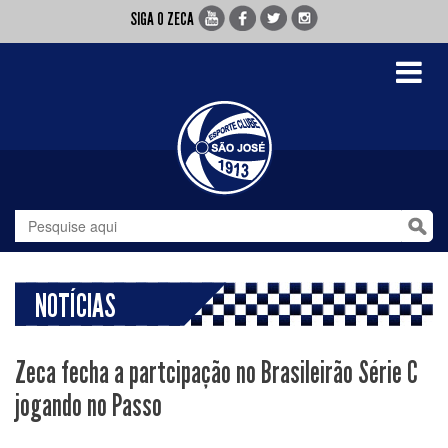
SIGA O ZECA
Toggle
navigati
NOTÍCIAS
Zeca fecha a partcipação no Brasileirão Série C
jogando no Passo