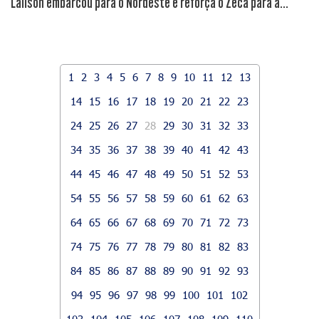
Lailson embarcou para o Nordeste e reforça o Zeca para a...
1
2
3
4
5
6
7
8
9
10
11
12
13
14
15
16
17
18
19
20
21
22
23
24
25
26
27
28
29
30
31
32
33
34
35
36
37
38
39
40
41
42
43
44
45
46
47
48
49
50
51
52
53
54
55
56
57
58
59
60
61
62
63
64
65
66
67
68
69
70
71
72
73
74
75
76
77
78
79
80
81
82
83
84
85
86
87
88
89
90
91
92
93
94
95
96
97
98
99
100
101
102
103
104
105
106
107
108
109
110