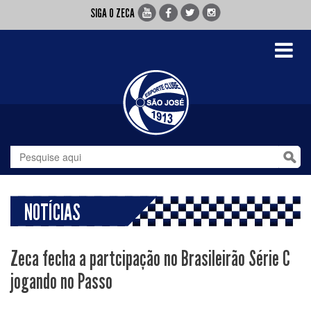
SIGA O ZECA
Toggle
navigati
NOTÍCIAS
Zeca fecha a partcipação no Brasileirão Série C
jogando no Passo