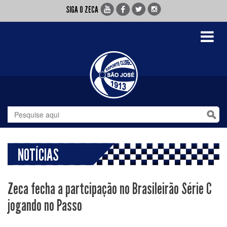
SIGA O ZECA
Toggle
navigati
NOTÍCIAS
Zeca fecha a partcipação no Brasileirão Série C
jogando no Passo