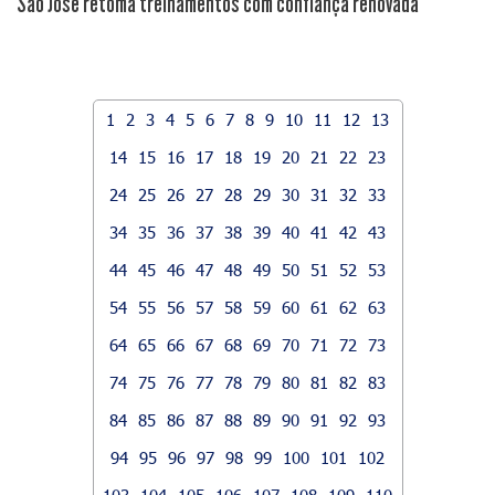
São José retoma treinamentos com confiança renovada
1
2
3
4
5
6
7
8
9
10
11
12
13
14
15
16
17
18
19
20
21
22
23
24
25
26
27
28
29
30
31
32
33
34
35
36
37
38
39
40
41
42
43
44
45
46
47
48
49
50
51
52
53
54
55
56
57
58
59
60
61
62
63
64
65
66
67
68
69
70
71
72
73
74
75
76
77
78
79
80
81
82
83
84
85
86
87
88
89
90
91
92
93
94
95
96
97
98
99
100
101
102
103
104
105
106
107
108
109
110