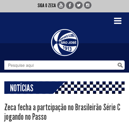
SIGA O ZECA
Toggle
navigati
NOTÍCIAS
Zeca fecha a partcipação no Brasileirão Série C
jogando no Passo