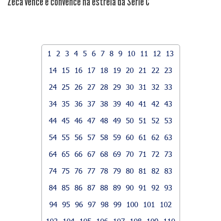
Zeca vence e convence na estreia da Série C
1
2
3
4
5
6
7
8
9
10
11
12
13
14
15
16
17
18
19
20
21
22
23
24
25
26
27
28
29
30
31
32
33
34
35
36
37
38
39
40
41
42
43
44
45
46
47
48
49
50
51
52
53
54
55
56
57
58
59
60
61
62
63
64
65
66
67
68
69
70
71
72
73
74
75
76
77
78
79
80
81
82
83
84
85
86
87
88
89
90
91
92
93
94
95
96
97
98
99
100
101
102
103
104
105
106
107
108
109
110