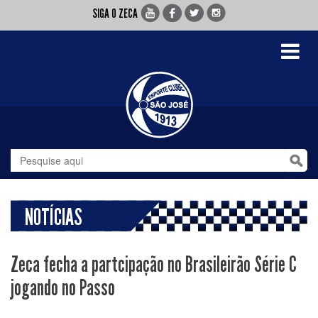
SIGA O ZECA
Toggle
navigati
NOTÍCIAS
Zeca fecha a partcipação no Brasileirão Série C
jogando no Passo