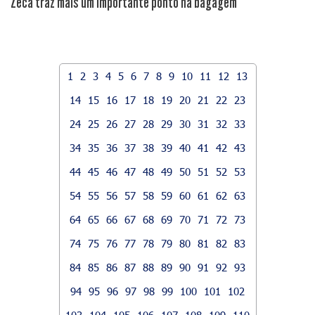
Zeca traz mais um importante ponto na bagagem
1
2
3
4
5
6
7
8
9
10
11
12
13
14
15
16
17
18
19
20
21
22
23
24
25
26
27
28
29
30
31
32
33
34
35
36
37
38
39
40
41
42
43
44
45
46
47
48
49
50
51
52
53
54
55
56
57
58
59
60
61
62
63
64
65
66
67
68
69
70
71
72
73
74
75
76
77
78
79
80
81
82
83
84
85
86
87
88
89
90
91
92
93
94
95
96
97
98
99
100
101
102
103
104
105
106
107
108
109
110