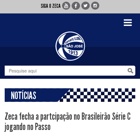
SIGA O ZECA
Toggle
navigati
NOTÍCIAS
Zeca fecha a partcipação no Brasileirão Série C
jogando no Passo