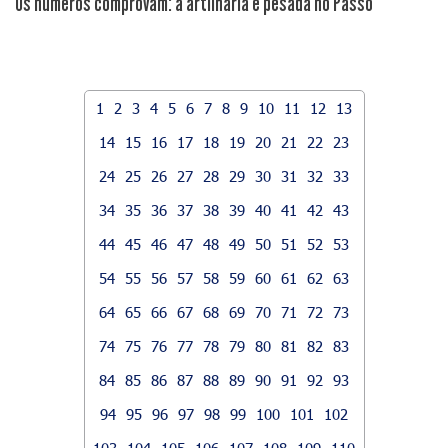
Os números comprovam: a artilharia é pesada no Passo
1
2
3
4
5
6
7
8
9
10
11
12
13
14
15
16
17
18
19
20
21
22
23
24
25
26
27
28
29
30
31
32
33
34
35
36
37
38
39
40
41
42
43
44
45
46
47
48
49
50
51
52
53
54
55
56
57
58
59
60
61
62
63
64
65
66
67
68
69
70
71
72
73
74
75
76
77
78
79
80
81
82
83
84
85
86
87
88
89
90
91
92
93
94
95
96
97
98
99
100
101
102
103
104
105
106
107
108
109
110