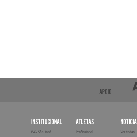
APOIO
INSTITUCIONAL
ATLETAS
NOTÍCI
E.C. São José
Profissional
Ver todas