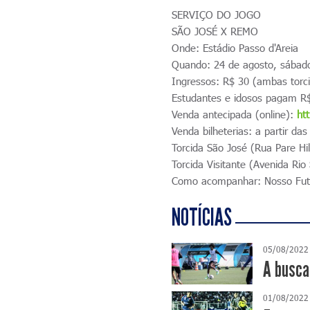
SERVIÇO DO JOGO
SÃO JOSÉ X REMO
Onde: Estádio Passo d'Areia
Quando: 24 de agosto, sábado
Ingressos: R$ 30 (ambas torc
Estudantes e idosos pagam R$
Venda antecipada (online):
ht
Venda bilheterias: a partir da
Torcida São José (Rua Pare Hi
Torcida Visitante (Avenida Rio
Como acompanhar: Nosso Fut
NOTÍCIAS
05/08/2022
A busca
01/08/2022