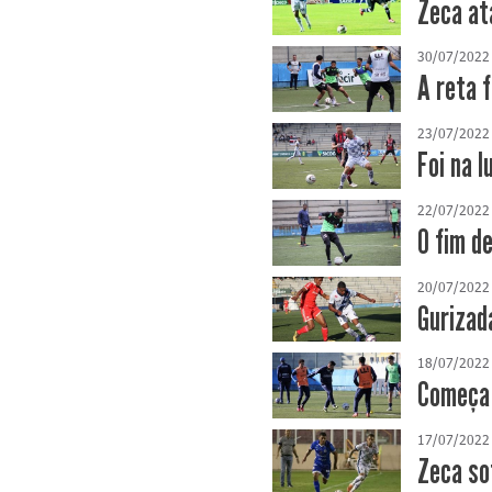
Zeca at
30/07/2022
A reta 
23/07/2022
Foi na l
22/07/2022
O fim d
20/07/2022
Gurizad
18/07/2022
Começa 
17/07/2022
Zeca so