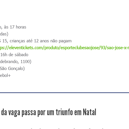
, às 17 horas
idas)
 15, crianças até 12 anos não pagam
tps://eleventickets.com/produto/esporteclubesaojose/93/sao-jose-x
s 16h de sábado
ldebrando, 1100)
 São Gonçalo)
ebol+
 da vaga passa por um triunfo em Natal