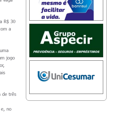
 a R$ 30
 com a
o uma
um jogo
or,
ais
 de três
 e, no