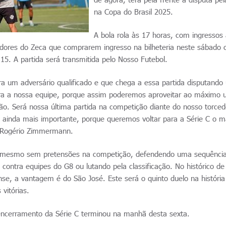
na Copa do Brasil 2025.
A bola rola às 17 horas, com ingressos
edores do Zeca que comprarem ingresso na bilheteria neste sábado
5. A partida será transmitida pelo Nosso Futebol.
ra um adversário qualificado e que chega a essa partida disputand
ara a nossa equipe, porque assim poderemos aproveitar ao máximo 
ção. Será nossa última partida na competição diante do nosso torced
é ainda mais importante, porque queremos voltar para a Série C o m
co Rogério Zimmermann.
, mesmo sem pretensões na competição, defendendo uma sequência
s contra equipes do G8 ou lutando pela classificação. No histórico de
se, a vantagem é do São José. Este será o quinto duelo na história
vitórias.
encerramento da Série C terminou na manhã desta sexta.