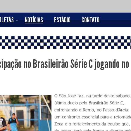
TLETAS
NOTÍCIAS
ESTÁDIO
CONTATO
ipação no Brasileirão Série C jogando no
O São José faz, na tarde deste sábado,
último duelo pelo Brasileirão Série C,
enfrentando o Remo, no Passo d'Areia.
um confronto essencial para a retomad
Zeca e o fortalecimento da equipe que, 
de agora, terá pela frente a disputa pe