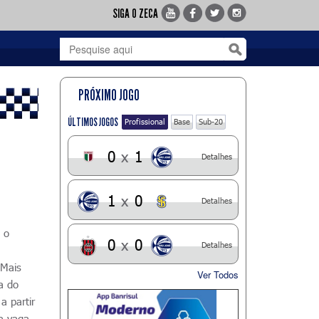
SIGA O ZECA
PRÓXIMO JOGO
ÚLTIMOS JOGOS
Profissional
Base
Sub-20
0
x
1
Detalhes
1
x
0
Detalhes
 o
0
x
0
Detalhes
 Mais
Ver Todos
a do
a partir
la vaga