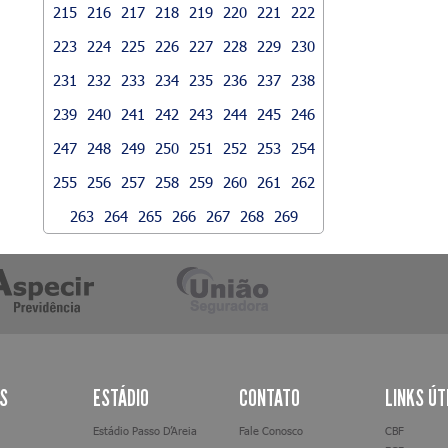
215
216
217
218
219
220
221
222
223
224
225
226
227
228
229
230
231
232
233
234
235
236
237
238
239
240
241
242
243
244
245
246
247
248
249
250
251
252
253
254
255
256
257
258
259
260
261
262
263
264
265
266
267
268
269
AS
ESTÁDIO
CONTATO
LINKS ÚT
Estádio Passo D’Areia
Fale Conosco
CBF