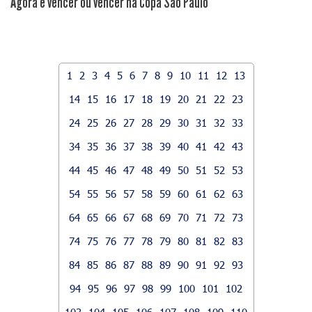
Agora é vencer ou vencer na Copa São Paulo
1
2
3
4
5
6
7
8
9
10
11
12
13
14
15
16
17
18
19
20
21
22
23
24
25
26
27
28
29
30
31
32
33
34
35
36
37
38
39
40
41
42
43
44
45
46
47
48
49
50
51
52
53
54
55
56
57
58
59
60
61
62
63
64
65
66
67
68
69
70
71
72
73
74
75
76
77
78
79
80
81
82
83
84
85
86
87
88
89
90
91
92
93
94
95
96
97
98
99
100
101
102
103
104
105
106
107
108
109
110