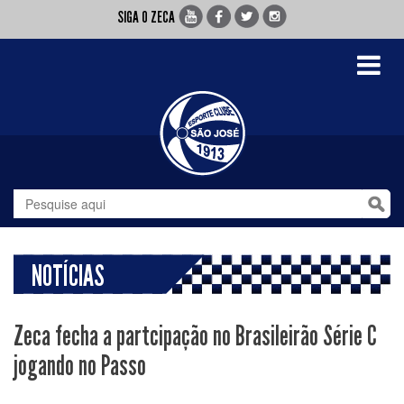
SIGA O ZECA
Toggle
navigati
NOTÍCIAS
Zeca fecha a partcipação no Brasileirão Série C
jogando no Passo