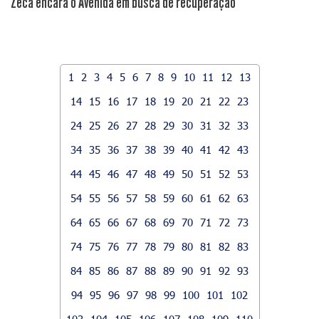
Zeca encara o Avenida em busca de recuperação
1
2
3
4
5
6
7
8
9
10
11
12
13
14
15
16
17
18
19
20
21
22
23
24
25
26
27
28
29
30
31
32
33
34
35
36
37
38
39
40
41
42
43
44
45
46
47
48
49
50
51
52
53
54
55
56
57
58
59
60
61
62
63
64
65
66
67
68
69
70
71
72
73
74
75
76
77
78
79
80
81
82
83
84
85
86
87
88
89
90
91
92
93
94
95
96
97
98
99
100
101
102
103
104
105
106
107
108
109
110