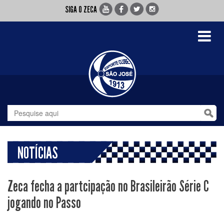
SIGA O ZECA
Toggle
navigati
NOTÍCIAS
Zeca fecha a partcipação no Brasileirão Série C
jogando no Passo