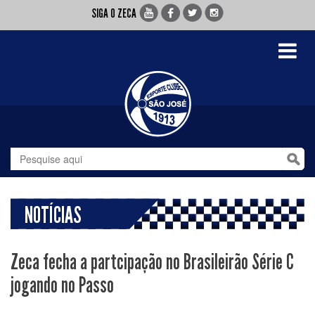
SIGA O ZECA
Toggle
navigati
NOTÍCIAS
Zeca fecha a partcipação no Brasileirão Série C
jogando no Passo