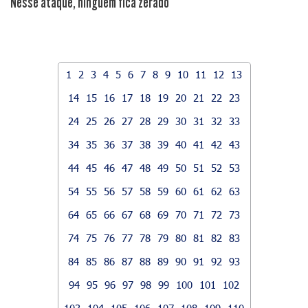
Nesse ataque, ninguém fica zerado
1
2
3
4
5
6
7
8
9
10
11
12
13
14
15
16
17
18
19
20
21
22
23
24
25
26
27
28
29
30
31
32
33
34
35
36
37
38
39
40
41
42
43
44
45
46
47
48
49
50
51
52
53
54
55
56
57
58
59
60
61
62
63
64
65
66
67
68
69
70
71
72
73
74
75
76
77
78
79
80
81
82
83
84
85
86
87
88
89
90
91
92
93
94
95
96
97
98
99
100
101
102
103
104
105
106
107
108
109
110