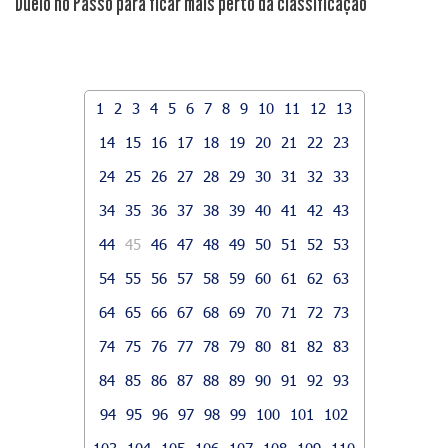
Duelo no Passo para ficar mais perto da classificação
1
2
3
4
5
6
7
8
9
10
11
12
13
14
15
16
17
18
19
20
21
22
23
24
25
26
27
28
29
30
31
32
33
34
35
36
37
38
39
40
41
42
43
44
45
46
47
48
49
50
51
52
53
54
55
56
57
58
59
60
61
62
63
64
65
66
67
68
69
70
71
72
73
74
75
76
77
78
79
80
81
82
83
84
85
86
87
88
89
90
91
92
93
94
95
96
97
98
99
100
101
102
103
104
105
106
107
108
109
110