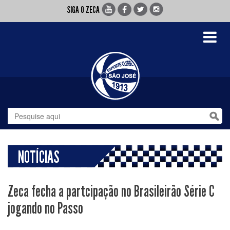
SIGA O ZECA
Toggle
navigati
NOTÍCIAS
Zeca fecha a partcipação no Brasileirão Série C
jogando no Passo