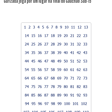
Gurizada joga por um lugar na final do Gauchão Sub-15
1
2
3
4
5
6
7
8
9
10
11
12
13
14
15
16
17
18
19
20
21
22
23
24
25
26
27
28
29
30
31
32
33
34
35
36
37
38
39
40
41
42
43
44
45
46
47
48
49
50
51
52
53
54
55
56
57
58
59
60
61
62
63
64
65
66
67
68
69
70
71
72
73
74
75
76
77
78
79
80
81
82
83
84
85
86
87
88
89
90
91
92
93
94
95
96
97
98
99
100
101
102
103
104
105
106
107
108
109
110