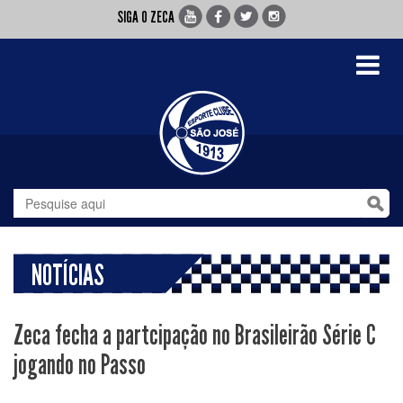
SIGA O ZECA
Toggle
navigati
NOTÍCIAS
Zeca fecha a partcipação no Brasileirão Série C
jogando no Passo