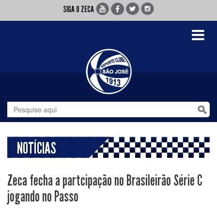
SIGA O ZECA
Toggle
navigati
NOTÍCIAS
Zeca fecha a partcipação no Brasileirão Série C
jogando no Passo