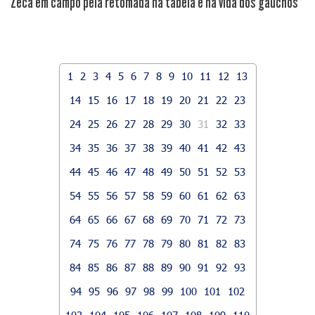
Zeca em campo pela retomada na tabela e na vida dos gaúchos
1
2
3
4
5
6
7
8
9
10
11
12
13
14
15
16
17
18
19
20
21
22
23
24
25
26
27
28
29
30
31
32
33
34
35
36
37
38
39
40
41
42
43
44
45
46
47
48
49
50
51
52
53
54
55
56
57
58
59
60
61
62
63
64
65
66
67
68
69
70
71
72
73
74
75
76
77
78
79
80
81
82
83
84
85
86
87
88
89
90
91
92
93
94
95
96
97
98
99
100
101
102
103
104
105
106
107
108
109
110