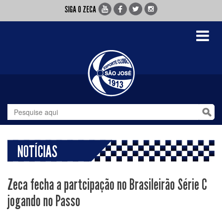
SIGA O ZECA
Toggle
navigati
NOTÍCIAS
Zeca fecha a partcipação no Brasileirão Série C
jogando no Passo