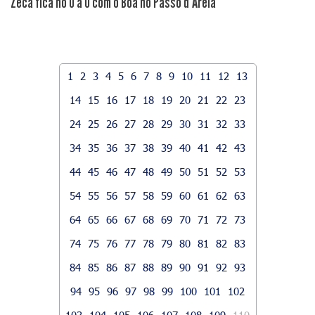
Zeca fica no 0 a 0 com o Boa no Passo d'Areia
1
2
3
4
5
6
7
8
9
10
11
12
13
14
15
16
17
18
19
20
21
22
23
24
25
26
27
28
29
30
31
32
33
34
35
36
37
38
39
40
41
42
43
44
45
46
47
48
49
50
51
52
53
54
55
56
57
58
59
60
61
62
63
64
65
66
67
68
69
70
71
72
73
74
75
76
77
78
79
80
81
82
83
84
85
86
87
88
89
90
91
92
93
94
95
96
97
98
99
100
101
102
103
104
105
106
107
108
109
110