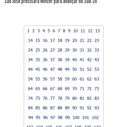
São José precisará vencer para avançar no Sub-20
1
2
3
4
5
6
7
8
9
10
11
12
13
14
15
16
17
18
19
20
21
22
23
24
25
26
27
28
29
30
31
32
33
34
35
36
37
38
39
40
41
42
43
44
45
46
47
48
49
50
51
52
53
54
55
56
57
58
59
60
61
62
63
64
65
66
67
68
69
70
71
72
73
74
75
76
77
78
79
80
81
82
83
84
85
86
87
88
89
90
91
92
93
94
95
96
97
98
99
100
101
102
103
104
105
106
107
108
109
110