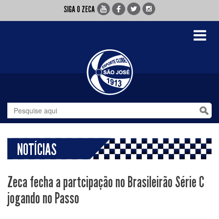
SIGA O ZECA
Toggle
navigati
NOTÍCIAS
Zeca fecha a partcipação no Brasileirão Série C
jogando no Passo