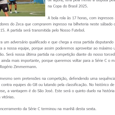
na Copa do Brasil 2025.
A bola rola às 17 horas, com ingressos
edores do Zeca que comprarem ingresso na bilheteria neste sábado
5. A partida será transmitida pelo Nosso Futebol.
ra um adversário qualificado e que chega a essa partida disputand
ara a nossa equipe, porque assim poderemos aproveitar ao máximo 
ção. Será nossa última partida na competição diante do nosso torced
é ainda mais importante, porque queremos voltar para a Série C o m
co Rogério Zimmermann.
, mesmo sem pretensões na competição, defendendo uma sequência
s contra equipes do G8 ou lutando pela classificação. No histórico de
se, a vantagem é do São José. Este será o quinto duelo na história
vitórias.
encerramento da Série C terminou na manhã desta sexta.