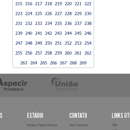
215
216
217
218
219
220
221
222
223
224
225
226
227
228
229
230
231
232
233
234
235
236
237
238
239
240
241
242
243
244
245
246
247
248
249
250
251
252
253
254
255
256
257
258
259
260
261
262
263
264
265
266
267
268
269
AS
ESTÁDIO
CONTATO
LINKS ÚT
Estádio Passo D’Areia
Fale Conosco
CBF