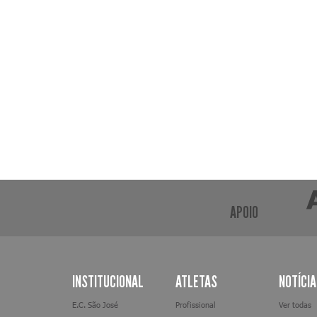
APOIO
INSTITUCIONAL
ATLETAS
NOTÍCI
E.C. São José
Profissional
Ver todas