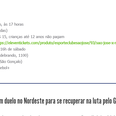
, às 17 horas
idas)
 15, crianças até 12 anos não pagam
tps://eleventickets.com/produto/esporteclubesaojose/93/sao-jose-x
s 16h de sábado
ldebrando, 1100)
 São Gonçalo)
ebol+
m duelo no Nordeste para se recuperar na luta pelo 