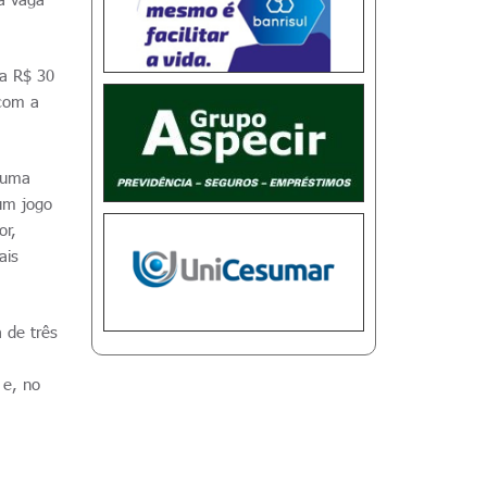
 a R$ 30
 com a
o uma
um jogo
or,
ais
 de três
 e, no