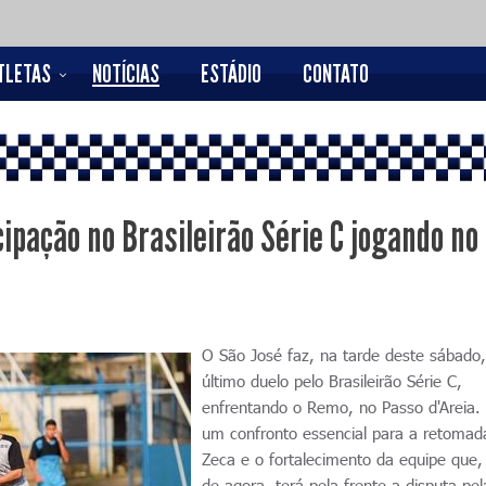
TLETAS
NOTÍCIAS
ESTÁDIO
CONTATO
ipação no Brasileirão Série C jogando no
O São José faz, na tarde deste sábado,
último duelo pelo Brasileirão Série C,
enfrentando o Remo, no Passo d'Areia.
um confronto essencial para a retomad
Zeca e o fortalecimento da equipe que, 
de agora, terá pela frente a disputa pe