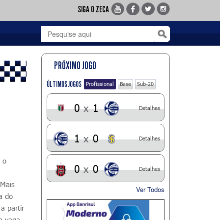
SIGA O ZECA
PRÓXIMO JOGO
ÚLTIMOS JOGOS
Profissional
Base
Sub-20
0
x
1
Detalhes
1
x
0
Detalhes
 o
0
x
0
Detalhes
 Mais
Ver Todos
a do
a partir
la vaga