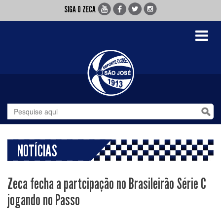
SIGA O ZECA
Toggle
navigati
NOTÍCIAS
Zeca fecha a partcipação no Brasileirão Série C
jogando no Passo