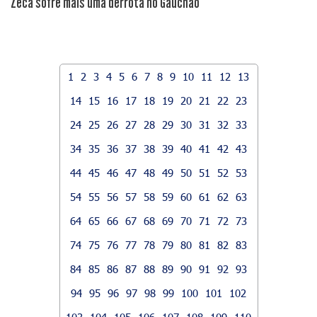
Zeca sofre mais uma derrota no Gauchão
1
2
3
4
5
6
7
8
9
10
11
12
13
14
15
16
17
18
19
20
21
22
23
24
25
26
27
28
29
30
31
32
33
34
35
36
37
38
39
40
41
42
43
44
45
46
47
48
49
50
51
52
53
54
55
56
57
58
59
60
61
62
63
64
65
66
67
68
69
70
71
72
73
74
75
76
77
78
79
80
81
82
83
84
85
86
87
88
89
90
91
92
93
94
95
96
97
98
99
100
101
102
103
104
105
106
107
108
109
110