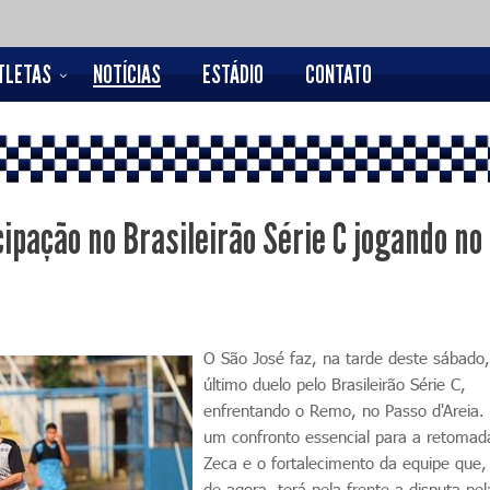
TLETAS
NOTÍCIAS
ESTÁDIO
CONTATO
ipação no Brasileirão Série C jogando no
O São José faz, na tarde deste sábado,
último duelo pelo Brasileirão Série C,
enfrentando o Remo, no Passo d'Areia.
um confronto essencial para a retomad
Zeca e o fortalecimento da equipe que, 
de agora, terá pela frente a disputa pe