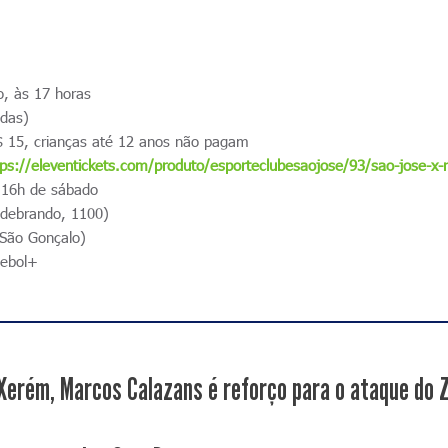
, às 17 horas
idas)
 15, crianças até 12 anos não pagam
tps://eleventickets.com/produto/esporteclubesaojose/93/sao-jose-x
s 16h de sábado
ldebrando, 1100)
 São Gonçalo)
ebol+
 Xerém, Marcos Calazans é reforço para o ataque do 