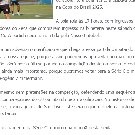
na Copa do Brasil 2025.
A bola rola às 17 horas, com ingressos
edores do Zeca que comprarem ingresso na bilheteria neste sábado
5. A partida será transmitida pelo Nosso Futebol.
ra um adversário qualificado e que chega a essa partida disputand
ara a nossa equipe, porque assim poderemos aproveitar ao máximo 
ção. Será nossa última partida na competição diante do nosso torced
é ainda mais importante, porque queremos voltar para a Série C o m
co Rogério Zimmermann.
, mesmo sem pretensões na competição, defendendo uma sequência
s contra equipes do G8 ou lutando pela classificação. No histórico de
se, a vantagem é do São José. Este será o quinto duelo na história
vitórias.
encerramento da Série C terminou na manhã desta sexta.