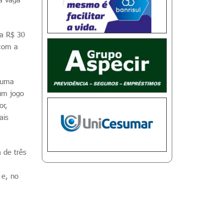
 a R$ 30
 com a
o uma
um jogo
or,
ais
 de três
 e, no