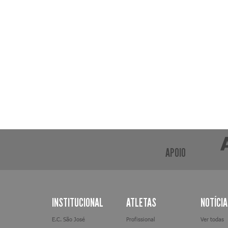
APOIO
INSTITUCIONAL
ATLETAS
NOTÍCI
E.C. São José
Profissional
Ver todas