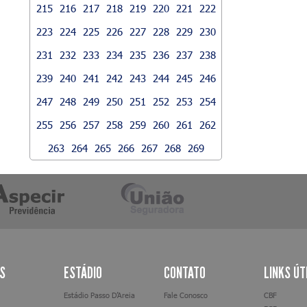
215
216
217
218
219
220
221
222
223
224
225
226
227
228
229
230
231
232
233
234
235
236
237
238
239
240
241
242
243
244
245
246
247
248
249
250
251
252
253
254
255
256
257
258
259
260
261
262
263
264
265
266
267
268
269
AS
ESTÁDIO
CONTATO
LINKS ÚT
Estádio Passo D’Areia
Fale Conosco
CBF