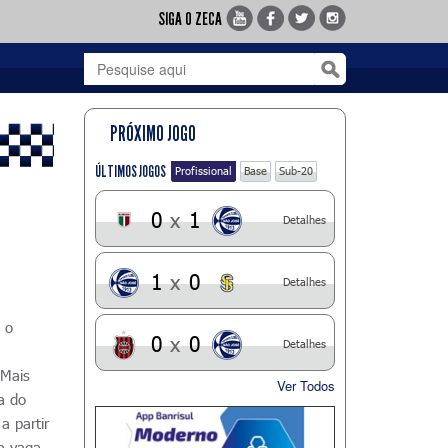
SIGA O ZECA
PRÓXIMO JOGO
ÚLTIMOS JOGOS
Profissional
Base
Sub-20
0
x
1
Detalhes
1
x
0
Detalhes
 o
0
x
0
Detalhes
 Mais
Ver Todos
a do
a partir
la vaga