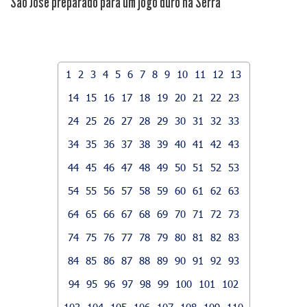
São José preparado para um jogo duro na Serra
1
2
3
4
5
6
7
8
9
10
11
12
13
14
15
16
17
18
19
20
21
22
23
24
25
26
27
28
29
30
31
32
33
34
35
36
37
38
39
40
41
42
43
44
45
46
47
48
49
50
51
52
53
54
55
56
57
58
59
60
61
62
63
64
65
66
67
68
69
70
71
72
73
74
75
76
77
78
79
80
81
82
83
84
85
86
87
88
89
90
91
92
93
94
95
96
97
98
99
100
101
102
103
104
105
106
107
108
109
110