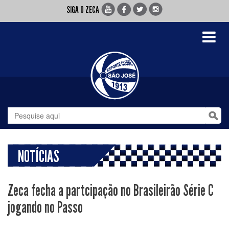
SIGA O ZECA
Toggle
navigati
NOTÍCIAS
Zeca fecha a partcipação no Brasileirão Série C
jogando no Passo