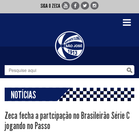
SIGA O ZECA
Toggle
navigati
NOTÍCIAS
Zeca fecha a partcipação no Brasileirão Série C
jogando no Passo