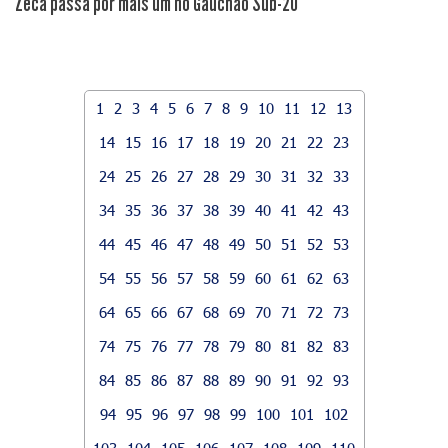
Zeca passa por mais um no Gauchão Sub-20
1
2
3
4
5
6
7
8
9
10
11
12
13
14
15
16
17
18
19
20
21
22
23
24
25
26
27
28
29
30
31
32
33
34
35
36
37
38
39
40
41
42
43
44
45
46
47
48
49
50
51
52
53
54
55
56
57
58
59
60
61
62
63
64
65
66
67
68
69
70
71
72
73
74
75
76
77
78
79
80
81
82
83
84
85
86
87
88
89
90
91
92
93
94
95
96
97
98
99
100
101
102
103
104
105
106
107
108
109
110