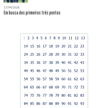
17/04/2026
​Em busca dos primeiros três pontos
1
2
3
4
5
6
7
8
9
10
11
12
13
14
15
16
17
18
19
20
21
22
23
24
25
26
27
28
29
30
31
32
33
34
35
36
37
38
39
40
41
42
43
44
45
46
47
48
49
50
51
52
53
54
55
56
57
58
59
60
61
62
63
64
65
66
67
68
69
70
71
72
73
74
75
76
77
78
79
80
81
82
83
84
85
86
87
88
89
90
91
92
93