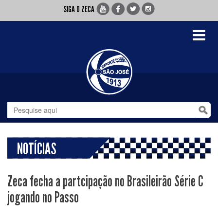
SIGA O ZECA
Toggle
navigati
NOTÍCIAS
Zeca fecha a partcipação no Brasileirão Série C
jogando no Passo