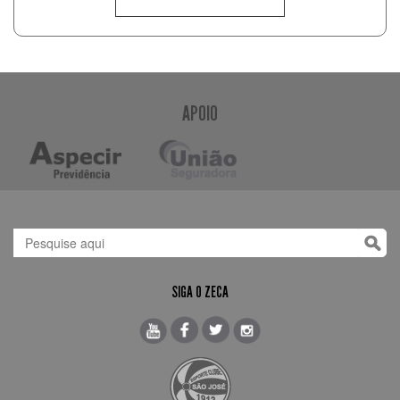
APOIO
SIGA O ZECA