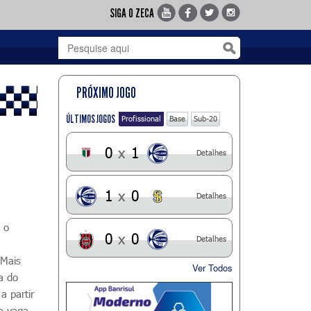
SIGA O ZECA
PRÓXIMO JOGO
ÚLTIMOS JOGOS
Profissional
Base
Sub-20
0
x
1
Detalhes
1
x
0
Detalhes
 o
0
x
0
Detalhes
 Mais
Ver Todos
a do
a partir
la vaga