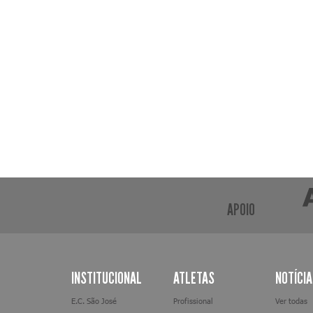
APOIO
INSTITUCIONAL
ATLETAS
NOTÍCI
E.C. São José
Profissional
Ver todas