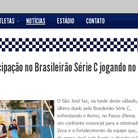
TLETAS
NOTÍCIAS
ESTÁDIO
CONTATO
ipação no Brasileirão Série C jogando no
O São José faz, na tarde deste sábado,
último duelo pelo Brasileirão Série C,
enfrentando o Remo, no Passo d'Areia.
um confronto essencial para a retomad
Zeca e o fortalecimento da equipe que, 
de agora, terá pela frente a disputa pe