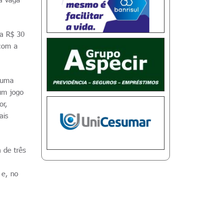
 a R$ 30
 com a
o uma
um jogo
or,
ais
 de três
 e, no