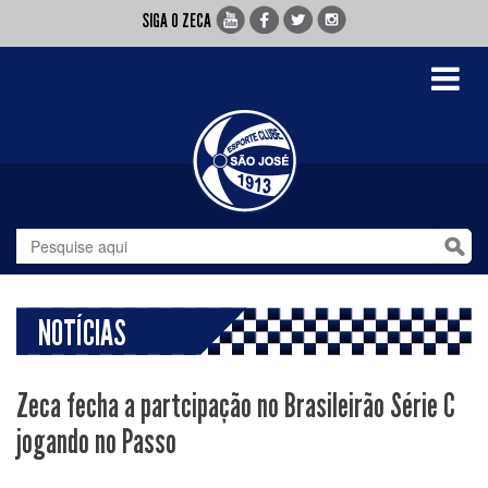
SIGA O ZECA
Toggle
navigati
NOTÍCIAS
Zeca fecha a partcipação no Brasileirão Série C
jogando no Passo