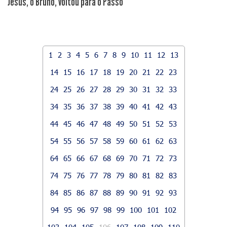
Jesus, o Bruno, voltou para o Passo
1
2
3
4
5
6
7
8
9
10
11
12
13
14
15
16
17
18
19
20
21
22
23
24
25
26
27
28
29
30
31
32
33
34
35
36
37
38
39
40
41
42
43
44
45
46
47
48
49
50
51
52
53
54
55
56
57
58
59
60
61
62
63
64
65
66
67
68
69
70
71
72
73
74
75
76
77
78
79
80
81
82
83
84
85
86
87
88
89
90
91
92
93
94
95
96
97
98
99
100
101
102
103
104
105
106
107
108
109
110