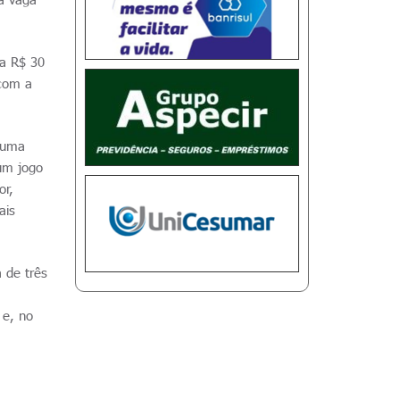
 a R$ 30
 com a
o uma
um jogo
or,
ais
 de três
 e, no