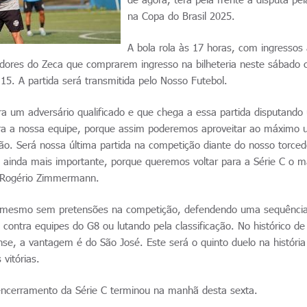
na Copa do Brasil 2025.
A bola rola às 17 horas, com ingressos
edores do Zeca que comprarem ingresso na bilheteria neste sábado
5. A partida será transmitida pelo Nosso Futebol.
ra um adversário qualificado e que chega a essa partida disputand
ara a nossa equipe, porque assim poderemos aproveitar ao máximo 
ção. Será nossa última partida na competição diante do nosso torced
é ainda mais importante, porque queremos voltar para a Série C o m
co Rogério Zimmermann.
, mesmo sem pretensões na competição, defendendo uma sequência
s contra equipes do G8 ou lutando pela classificação. No histórico de
se, a vantagem é do São José. Este será o quinto duelo na história
vitórias.
encerramento da Série C terminou na manhã desta sexta.