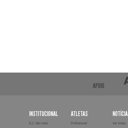
APOIO
INSTITUCIONAL
ATLETAS
NOTÍCI
E.C. São José
Profissional
Ver todas