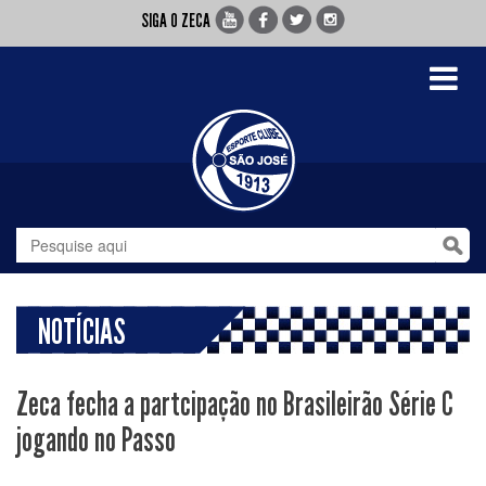
SIGA O ZECA
Toggle
navigati
NOTÍCIAS
Zeca fecha a partcipação no Brasileirão Série C
jogando no Passo