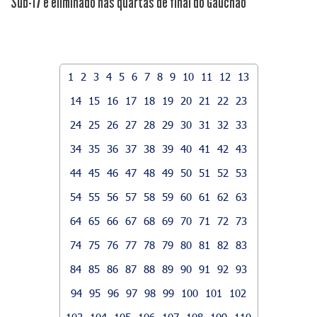
Sub-17 é eliminado nas quartas de final do Gauchão
1
2
3
4
5
6
7
8
9
10
11
12
13
14
15
16
17
18
19
20
21
22
23
24
25
26
27
28
29
30
31
32
33
34
35
36
37
38
39
40
41
42
43
44
45
46
47
48
49
50
51
52
53
54
55
56
57
58
59
60
61
62
63
64
65
66
67
68
69
70
71
72
73
74
75
76
77
78
79
80
81
82
83
84
85
86
87
88
89
90
91
92
93
94
95
96
97
98
99
100
101
102
103
104
105
106
107
108
109
110