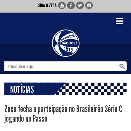
SIGA O ZECA
Toggle
navigati
NOTÍCIAS
Zeca fecha a partcipação no Brasileirão Série C
jogando no Passo