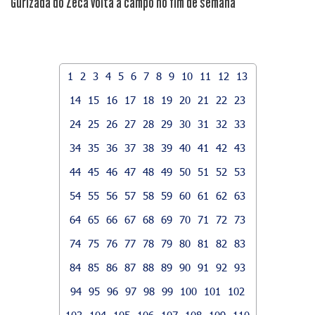
Gurizada do Zeca volta a campo no fim de semana
1
2
3
4
5
6
7
8
9
10
11
12
13
14
15
16
17
18
19
20
21
22
23
24
25
26
27
28
29
30
31
32
33
34
35
36
37
38
39
40
41
42
43
44
45
46
47
48
49
50
51
52
53
54
55
56
57
58
59
60
61
62
63
64
65
66
67
68
69
70
71
72
73
74
75
76
77
78
79
80
81
82
83
84
85
86
87
88
89
90
91
92
93
94
95
96
97
98
99
100
101
102
103
104
105
106
107
108
109
110