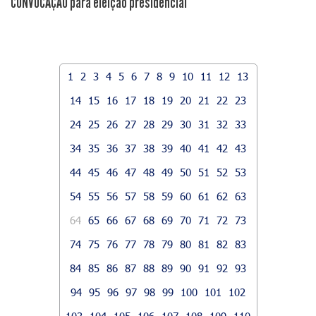
CONVOCAÇÃO para eleição presidencial
1
2
3
4
5
6
7
8
9
10
11
12
13
14
15
16
17
18
19
20
21
22
23
24
25
26
27
28
29
30
31
32
33
34
35
36
37
38
39
40
41
42
43
44
45
46
47
48
49
50
51
52
53
54
55
56
57
58
59
60
61
62
63
64
65
66
67
68
69
70
71
72
73
74
75
76
77
78
79
80
81
82
83
84
85
86
87
88
89
90
91
92
93
94
95
96
97
98
99
100
101
102
103
104
105
106
107
108
109
110