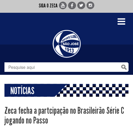
SIGA O ZECA
Toggle
navigati
NOTÍCIAS
Zeca fecha a partcipação no Brasileirão Série C
jogando no Passo