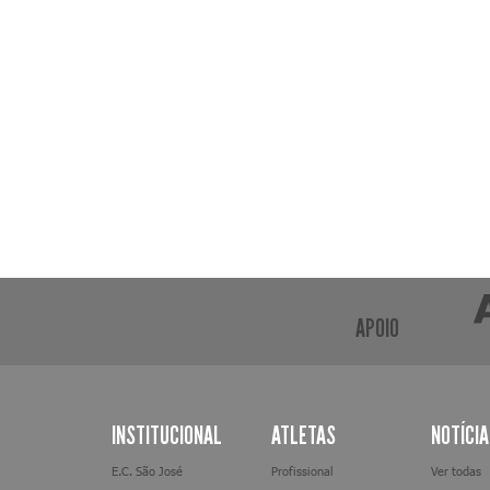
APOIO
INSTITUCIONAL
ATLETAS
NOTÍCI
E.C. São José
Profissional
Ver todas