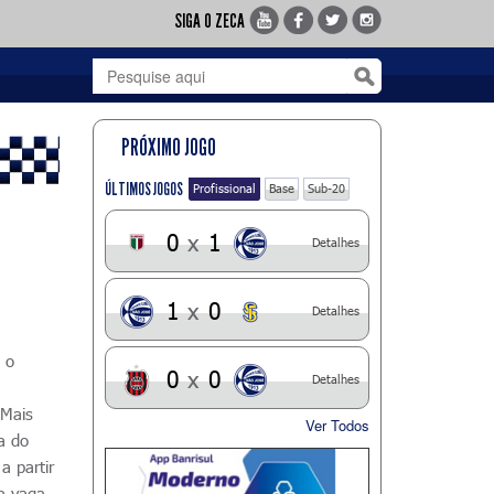
SIGA O ZECA
PRÓXIMO JOGO
ÚLTIMOS JOGOS
Profissional
Base
Sub-20
0
x
1
Detalhes
1
x
0
Detalhes
 o
0
x
0
Detalhes
 Mais
Ver Todos
a do
a partir
la vaga