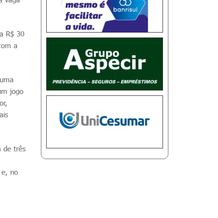
 a R$ 30
 com a
o uma
um jogo
or,
ais
 de três
 e, no