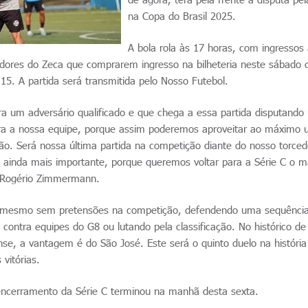
na Copa do Brasil 2025.
A bola rola às 17 horas, com ingressos
edores do Zeca que comprarem ingresso na bilheteria neste sábado
5. A partida será transmitida pelo Nosso Futebol.
ra um adversário qualificado e que chega a essa partida disputand
ara a nossa equipe, porque assim poderemos aproveitar ao máximo 
ção. Será nossa última partida na competição diante do nosso torced
é ainda mais importante, porque queremos voltar para a Série C o m
co Rogério Zimmermann.
, mesmo sem pretensões na competição, defendendo uma sequência
s contra equipes do G8 ou lutando pela classificação. No histórico de
se, a vantagem é do São José. Este será o quinto duelo na história
vitórias.
encerramento da Série C terminou na manhã desta sexta.