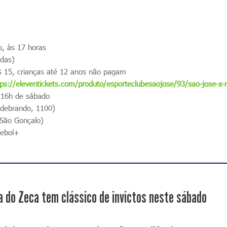
, às 17 horas
idas)
 15, crianças até 12 anos não pagam
tps://eleventickets.com/produto/esporteclubesaojose/93/sao-jose-x
s 16h de sábado
ldebrando, 1100)
 São Gonçalo)
ebol+
a do Zeca tem clássico de invictos neste sábado