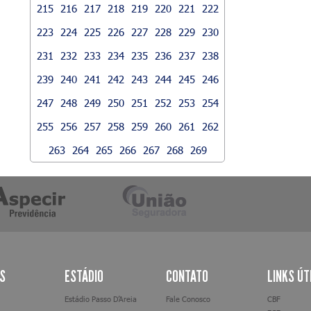
215
216
217
218
219
220
221
222
223
224
225
226
227
228
229
230
231
232
233
234
235
236
237
238
239
240
241
242
243
244
245
246
247
248
249
250
251
252
253
254
255
256
257
258
259
260
261
262
263
264
265
266
267
268
269
AS
ESTÁDIO
CONTATO
LINKS ÚT
Estádio Passo D’Areia
Fale Conosco
CBF