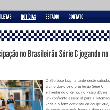
TLETAS
NOTÍCIAS
ESTÁDIO
CONTATO
ipação no Brasileirão Série C jogando no
O São José faz, na tarde deste sábado,
último duelo pelo Brasileirão Série C,
enfrentando o Remo, no Passo d'Areia.
um confronto essencial para a retomad
Zeca e o fortalecimento da equipe que, 
de agora, terá pela frente a disputa pe