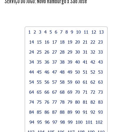
SERVIÇO DO JOGO: Novo Hamburgo x São José
1
2
3
4
5
6
7
8
9
10
11
12
13
14
15
16
17
18
19
20
21
22
23
24
25
26
27
28
29
30
31
32
33
34
35
36
37
38
39
40
41
42
43
44
45
46
47
48
49
50
51
52
53
54
55
56
57
58
59
60
61
62
63
64
65
66
67
68
69
70
71
72
73
74
75
76
77
78
79
80
81
82
83
84
85
86
87
88
89
90
91
92
93
94
95
96
97
98
99
100
101
102
103
104
105
106
107
108
109
110