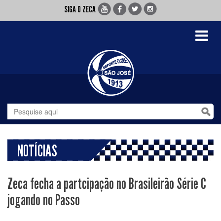
SIGA O ZECA
Toggle
navigati
NOTÍCIAS
Zeca fecha a partcipação no Brasileirão Série C
jogando no Passo