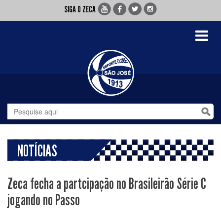
SIGA O ZECA
Toggle
navigati
NOTÍCIAS
Zeca fecha a partcipação no Brasileirão Série C
jogando no Passo