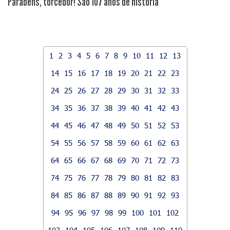
Parabéns, torcedor! São 107 anos de história
1
2
3
4
5
6
7
8
9
10
11
12
13
14
15
16
17
18
19
20
21
22
23
24
25
26
27
28
29
30
31
32
33
34
35
36
37
38
39
40
41
42
43
44
45
46
47
48
49
50
51
52
53
54
55
56
57
58
59
60
61
62
63
64
65
66
67
68
69
70
71
72
73
74
75
76
77
78
79
80
81
82
83
84
85
86
87
88
89
90
91
92
93
94
95
96
97
98
99
100
101
102
103
104
105
106
107
108
109
110