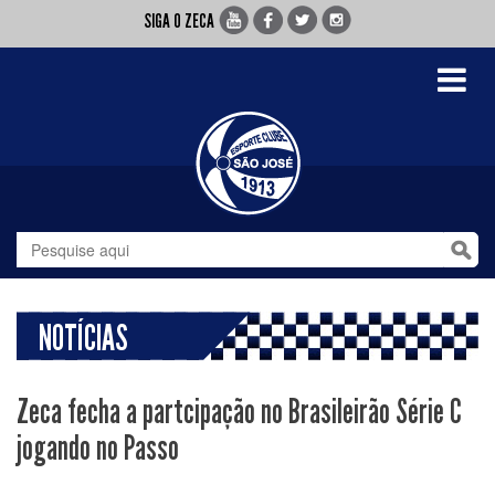
SIGA O ZECA
Toggle
navigati
NOTÍCIAS
Zeca fecha a partcipação no Brasileirão Série C
jogando no Passo