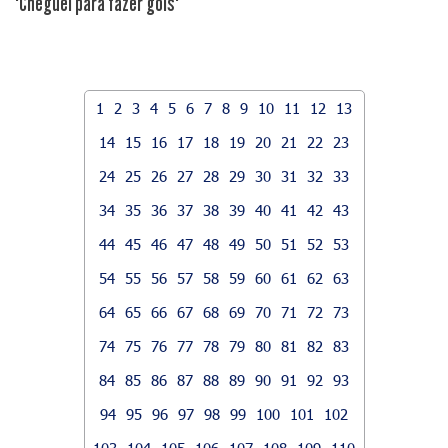
"Cheguei para fazer gols"
1
2
3
4
5
6
7
8
9
10
11
12
13
14
15
16
17
18
19
20
21
22
23
24
25
26
27
28
29
30
31
32
33
34
35
36
37
38
39
40
41
42
43
44
45
46
47
48
49
50
51
52
53
54
55
56
57
58
59
60
61
62
63
64
65
66
67
68
69
70
71
72
73
74
75
76
77
78
79
80
81
82
83
84
85
86
87
88
89
90
91
92
93
94
95
96
97
98
99
100
101
102
103
104
105
106
107
108
109
110