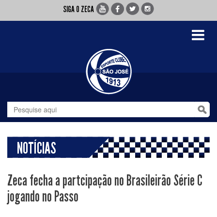
SIGA O ZECA
Toggle
navigati
NOTÍCIAS
Zeca fecha a partcipação no Brasileirão Série C
jogando no Passo