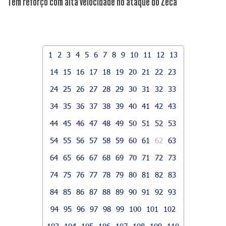
Tem reforço com alta velocidade no ataque do Zeca
1
2
3
4
5
6
7
8
9
10
11
12
13
14
15
16
17
18
19
20
21
22
23
24
25
26
27
28
29
30
31
32
33
34
35
36
37
38
39
40
41
42
43
44
45
46
47
48
49
50
51
52
53
54
55
56
57
58
59
60
61
62
63
64
65
66
67
68
69
70
71
72
73
74
75
76
77
78
79
80
81
82
83
84
85
86
87
88
89
90
91
92
93
94
95
96
97
98
99
100
101
102
103
104
105
106
107
108
109
110