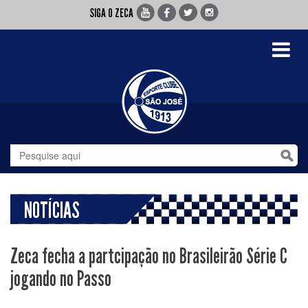
SIGA O ZECA
Toggle
navigati
NOTÍCIAS
Zeca fecha a partcipação no Brasileirão Série C
jogando no Passo