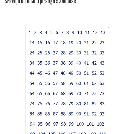
SERVIÇO DO JOGO: Ypiranga x São José
1
2
3
4
5
6
7
8
9
10
11
12
13
14
15
16
17
18
19
20
21
22
23
24
25
26
27
28
29
30
31
32
33
34
35
36
37
38
39
40
41
42
43
44
45
46
47
48
49
50
51
52
53
54
55
56
57
58
59
60
61
62
63
64
65
66
67
68
69
70
71
72
73
74
75
76
77
78
79
80
81
82
83
84
85
86
87
88
89
90
91
92
93
94
95
96
97
98
99
100
101
102
103
104
105
106
107
108
109
110