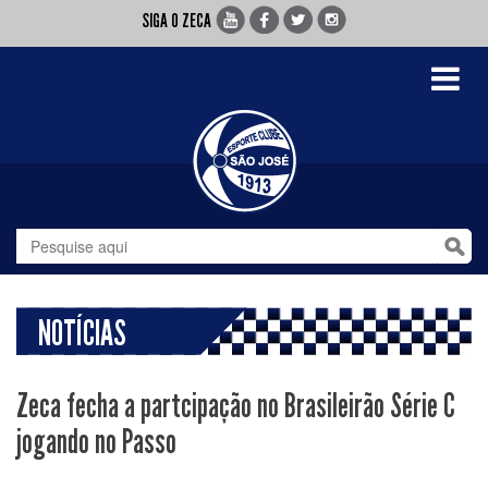
SIGA O ZECA
Toggle
navigati
NOTÍCIAS
Zeca fecha a partcipação no Brasileirão Série C
jogando no Passo