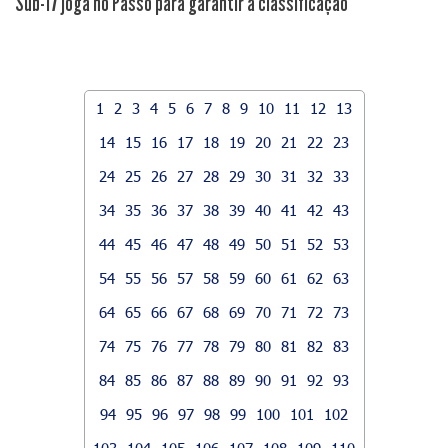
Sub-17 joga no Passo para garantir a classificação
1
2
3
4
5
6
7
8
9
10
11
12
13
14
15
16
17
18
19
20
21
22
23
24
25
26
27
28
29
30
31
32
33
34
35
36
37
38
39
40
41
42
43
44
45
46
47
48
49
50
51
52
53
54
55
56
57
58
59
60
61
62
63
64
65
66
67
68
69
70
71
72
73
74
75
76
77
78
79
80
81
82
83
84
85
86
87
88
89
90
91
92
93
94
95
96
97
98
99
100
101
102
103
104
105
106
107
108
109
110