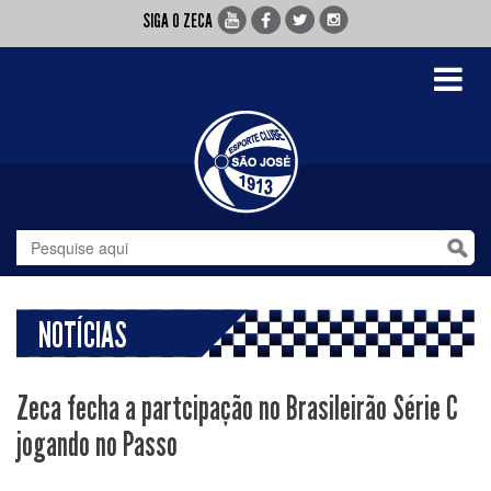
SIGA O ZECA
Toggle
navigati
NOTÍCIAS
Zeca fecha a partcipação no Brasileirão Série C
jogando no Passo