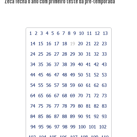
Zeca fecha o ano com primeiro teste da pré-temporada
1
2
3
4
5
6
7
8
9
10
11
12
13
14
15
16
17
18
19
20
21
22
23
24
25
26
27
28
29
30
31
32
33
34
35
36
37
38
39
40
41
42
43
44
45
46
47
48
49
50
51
52
53
54
55
56
57
58
59
60
61
62
63
64
65
66
67
68
69
70
71
72
73
74
75
76
77
78
79
80
81
82
83
84
85
86
87
88
89
90
91
92
93
94
95
96
97
98
99
100
101
102
103
104
105
106
107
108
109
110