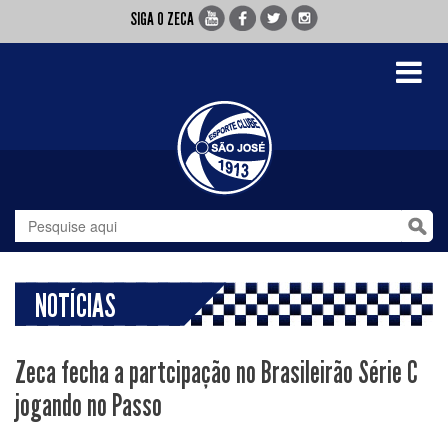
SIGA O ZECA
Toggle
navigati
NOTÍCIAS
Zeca fecha a partcipação no Brasileirão Série C
jogando no Passo