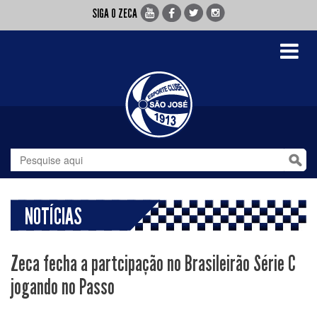
SIGA O ZECA
Toggle
navigati
NOTÍCIAS
Zeca fecha a partcipação no Brasileirão Série C
jogando no Passo