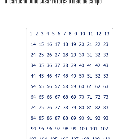
O "cariucho" Júlio César reforça o meio de campo
1
2
3
4
5
6
7
8
9
10
11
12
13
14
15
16
17
18
19
20
21
22
23
24
25
26
27
28
29
30
31
32
33
34
35
36
37
38
39
40
41
42
43
44
45
46
47
48
49
50
51
52
53
54
55
56
57
58
59
60
61
62
63
64
65
66
67
68
69
70
71
72
73
74
75
76
77
78
79
80
81
82
83
84
85
86
87
88
89
90
91
92
93
94
95
96
97
98
99
100
101
102
103
104
105
106
107
108
109
110