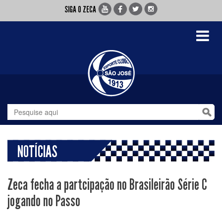
SIGA O ZECA
Toggle
navigati
NOTÍCIAS
Zeca fecha a partcipação no Brasileirão Série C
jogando no Passo