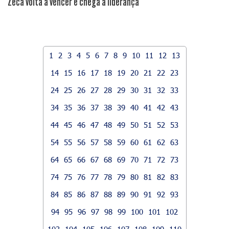
Zeca volta a vencer e chega à liderança
1
2
3
4
5
6
7
8
9
10
11
12
13
14
15
16
17
18
19
20
21
22
23
24
25
26
27
28
29
30
31
32
33
34
35
36
37
38
39
40
41
42
43
44
45
46
47
48
49
50
51
52
53
54
55
56
57
58
59
60
61
62
63
64
65
66
67
68
69
70
71
72
73
74
75
76
77
78
79
80
81
82
83
84
85
86
87
88
89
90
91
92
93
94
95
96
97
98
99
100
101
102
103
104
105
106
107
108
109
110